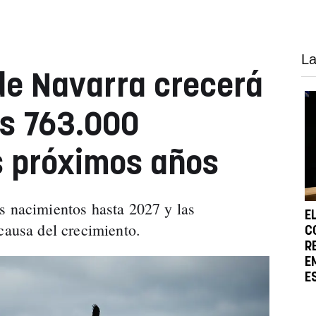
La
de Navarra crecerá
os 763.000
s próximos años
s nacimientos hasta 2027 y las
E
causa del crecimiento.
C
R
E
E