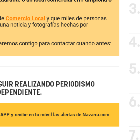
3
 de
Comercio Local
y que miles de personas
una noticia y fotografías hechas por
4
laremos contigo para contactar cuando antes:
5
GUIR REALIZANDO PERIODISMO
DEPENDIENTE.
6
sAPP y recibe en tu móvil las alertas de Navarra.com
7.