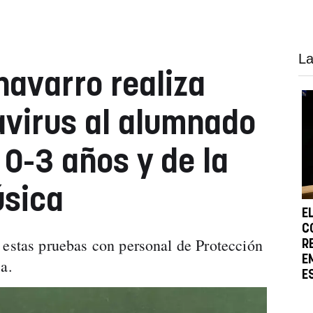
La
navarro realiza
avirus al alumnado
 0-3 años y de la
úsica
E
C
 estas pruebas con personal de Protección
R
E
a.
E