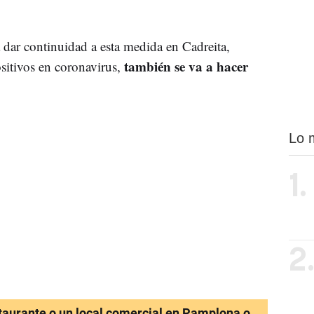
dar continuidad a esta medida en Cadreita,
también se va a hacer
sitivos en coronavirus,
Lo 
1.
2
staurante o un local comercial en Pamplona o