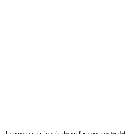
La investigación ha sido desarrollada por agentes del