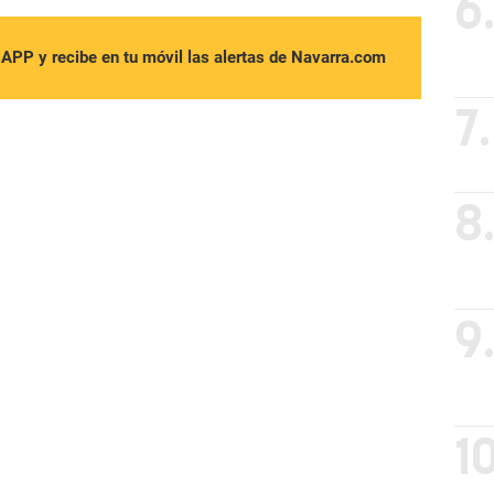
6
sAPP y recibe en tu móvil las alertas de Navarra.com
7.
8
9
10