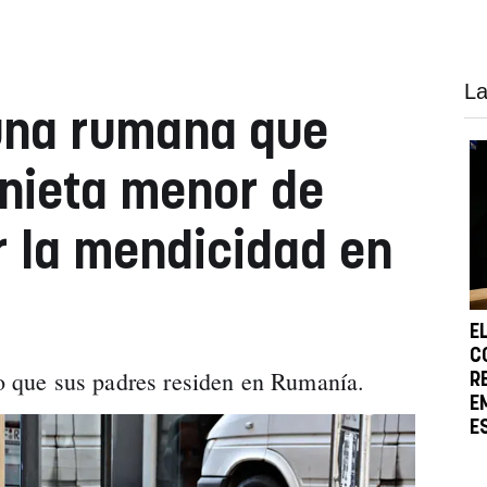
La
una rumana que
 nieta menor de
r la mendicidad en
E
C
do que sus padres residen en Rumanía.
R
E
E