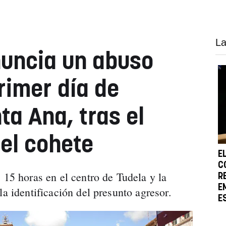
La
nuncia un abuso
rimer día de
ta Ana, tras el
el cohete
E
C
 15 horas en el centro de Tudela y la
R
E
la identificación del presunto agresor.
E