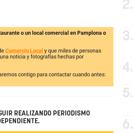
2
staurante o un local comercial en Pamplona o
3
 de
Comercio Local
y que miles de personas
una noticia y fotografías hechas por
4
laremos contigo para contactar cuando antes:
5
GUIR REALIZANDO PERIODISMO
DEPENDIENTE.
6