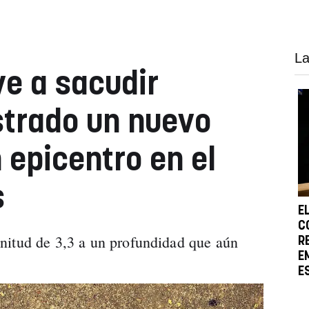
La
ve a sacudir
strado un nuevo
 epicentro en el
s
E
C
nitud de 3,3 a un profundidad que aún
R
E
E