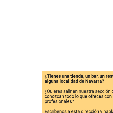
¿Tienes una tienda, un bar, un re
alguna localidad de Navarra?
¿Quieres salir en nuestra sección
conozcan todo lo que ofreces con 
profesionales?
Escríbenos a esta dirección y hab