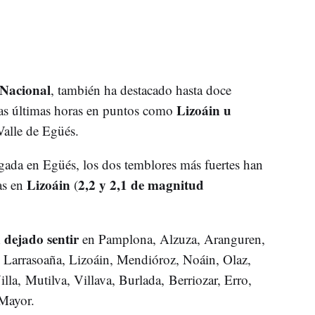
 Nacional
, también ha destacado hasta doce
Lizoáin u
las últimas horas en puntos como
Valle de Egüés.
ugada en Egüés, los dos temblores más fuertes han
Lizoáin
2,2 y 2,1 de magnitud
as en
(
 dejado sentir
en Pamplona, Alzuza, Aranguren,
u, Larrasoaña, Lizoáin, Mendióroz, Noáin, Olaz,
lla, Mutilva, Villava, Burlada, Berriozar, Erro,
 Mayor.