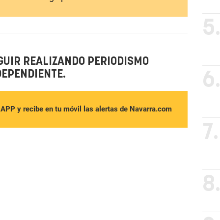
5
GUIR REALIZANDO PERIODISMO
DEPENDIENTE.
6
sAPP y recibe en tu móvil las alertas de Navarra.com
7.
8