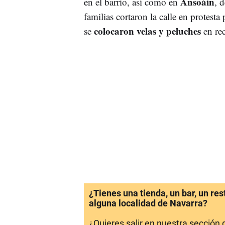
Ansoáin
en el barrio, así como en
, 
familias cortaron la calle en protesta 
colocaron velas y peluches
se
en re
¿Tienes una tienda, un bar, un re
alguna localidad de Navarra?
¿Quieres salir en nuestra sección