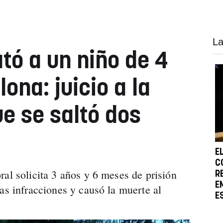
La
tó a un niño de 4
na: juicio a la
e se saltó dos
E
C
ral solicita 3 años y 6 meses de prisión
R
E
as infracciones y causó la muerte al
E