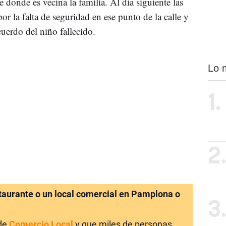
de donde es vecina la familia. Al día siguiente las
por la falta de seguridad en ese punto de la calle y
cuerdo del niño fallecido.
Lo 
1.
2
staurante o un local comercial en Pamplona o
3
 de
Comercio Local
y que miles de personas