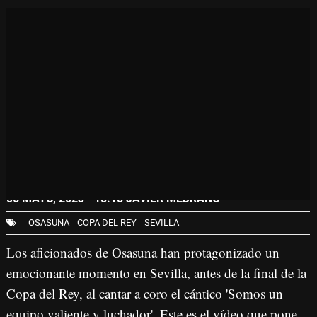
06 MAYO, 2023 - 15:15
JAVIER MEDRANO
OSASUNA
COPA DEL REY
SEVILLA
Los aficionados de Osasuna han protagonizado un
emocionante momento en Sevilla,
antes de la final de la
Copa del Rey
, al cantar a coro el cántico 'Somos un
equipo valiente y luchador'. Este es el vídeo que pone