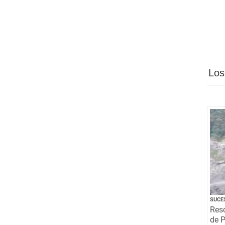
Los
SUCE
Resc
de P