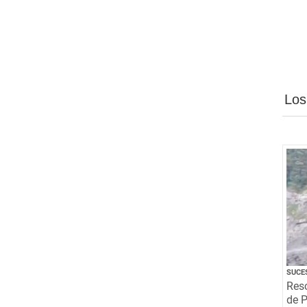
Los
SUCE
Resc
de P