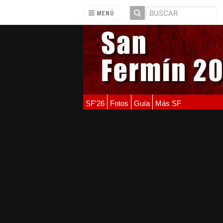
MENÚ
SF'26
Fotos
Guía
Más SF