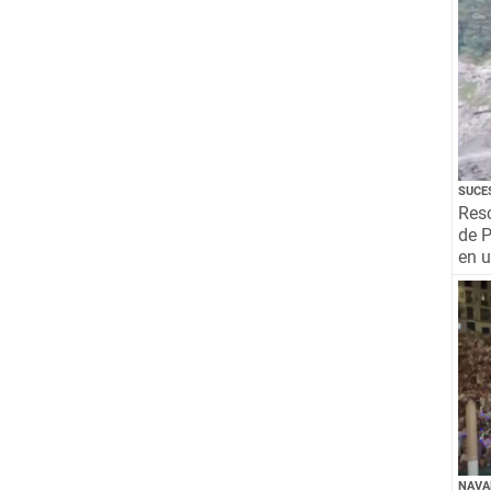
SUCE
Resc
de P
en 
NAVA