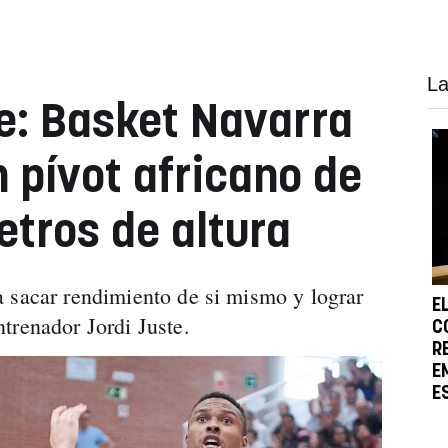
La
e: Basket Navarra
 pívot africano de
tros de altura
 sacar rendimiento de si mismo y lograr
E
trenador Jordi Juste.
C
R
E
E