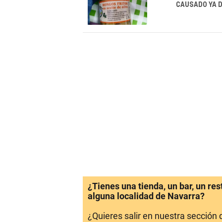
CAUSADO YA D
¿Tienes una tienda, un bar, un re
alguna localidad de Navarra?
¿Quieres salir en nuestra sección