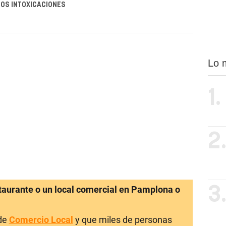
OS INTOXICACIONES
Lo 
1.
2
staurante o un local comercial en Pamplona o
3
 de
Comercio Local
y que miles de personas