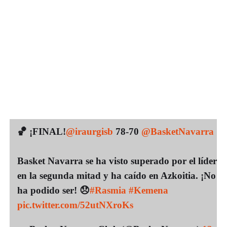
🏀 ¡FINAL!
@iraurgisb
78-70
@BasketNavarra
Basket Navarra se ha visto superado por el líder
en la segunda mitad y ha caído en Azkoitia. ¡No
ha podido ser! 😞
#Rasmia
#Kemena
pic.twitter.com/52utNXroKs