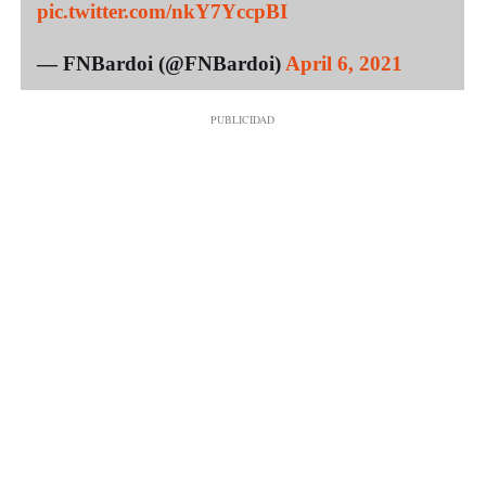
pic.twitter.com/nkY7YccpBI
— FNBardoi (@FNBardoi)
April 6, 2021