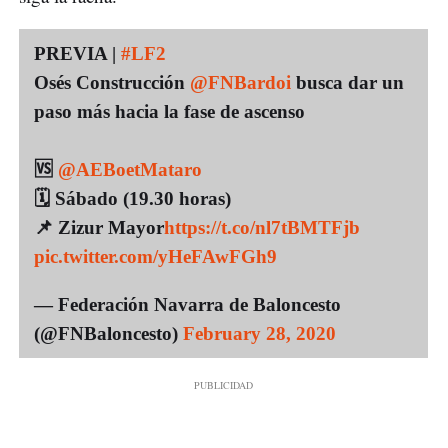
PREVIA |
#LF2
Osés Construcción
@FNBardoi
busca dar un
paso más hacia la fase de ascenso
🆚
@AEBoetMataro
🗓️ Sábado (19.30 horas)
📌 Zizur Mayor
https://t.co/nl7tBMTFjb
pic.twitter.com/yHeFAwFGh9
— Federación Navarra de Baloncesto
(@FNBaloncesto)
February 28, 2020