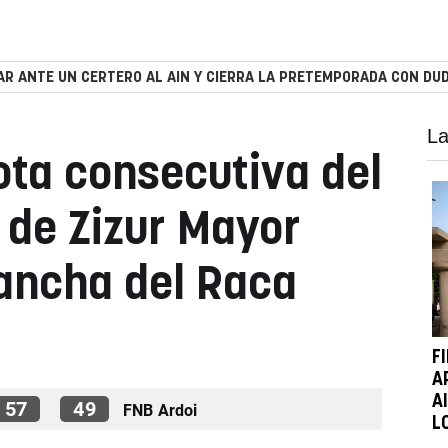
R ANTE UN CERTERO AL AIN Y CIERRA LA PRETEMPORADA CON DUD
La
ta consecutiva del
 de Zizur Mayor
cancha del Raca
F
A
A
57
49
FNB Ardoi
L