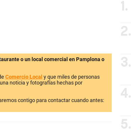
1.
2
staurante o un local comercial en Pamplona o
3
 de
Comercio Local
y que miles de personas
una noticia y fotografías hechas por
4
laremos contigo para contactar cuando antes:
5