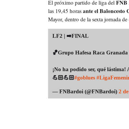
FNB 
El próximo partido de liga del
ante el Baloncesto 
las 19,45 horas
Mayor, dentro de la sexta jornada de
LF2 | ➡️FINAL
🏀Grupo Hafesa Raca Granad
¡No ha podido ser, qué lástima! A
💪🏻💪🏻
#goblues
#LigaFemeni
— FNBardoi (@FNBardoi)
2 de