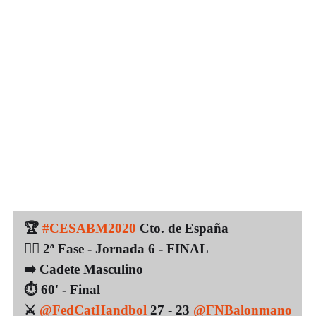
🏆
#CESABM2020
Cto. de España
👉🏼 2ª Fase - Jornada 6 - FINAL
➡️ Cadete Masculino
⏱️ 60' - Final
⚔️
@FedCatHandbol
27 - 23
@FNBalonmano