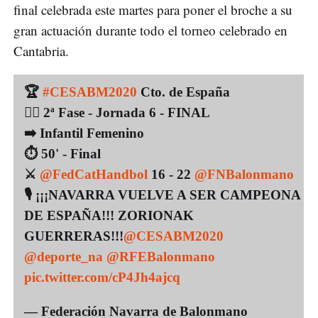
final celebrada este martes para poner el broche a su
gran actuación durante todo el torneo celebrado en
Cantabria.
🏆
#CESABM2020
Cto. de España
👉🏼 2ª Fase - Jornada 6 - FINAL
➡️ Infantil Femenino
⏱️ 50' - Final
⚔️
@FedCatHandbol
16 - 22
@FNBalonmano
🎙️ ¡¡¡NAVARRA VUELVE A SER CAMPEONA
DE ESPAÑA!!! ZORIONAK
GUERRERAS!!!
@CESABM2020
@deporte_na
@RFEBalonmano
pic.twitter.com/cP4Jh4ajcq
— Federación Navarra de Balonmano