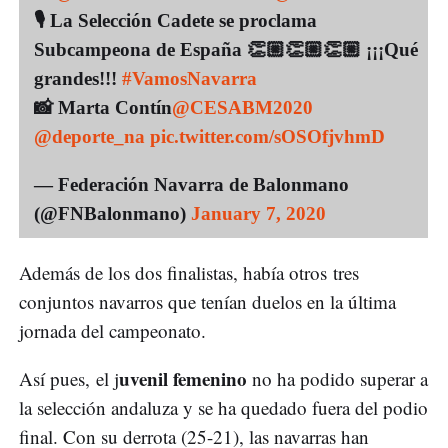
🎙️ La Selección Cadete se proclama
Subcampeona de España 👏🏼👏🏼👏🏼 ¡¡¡Qué
grandes!!!
#VamosNavarra
📸 Marta Contín
@CESABM2020
@deporte_na
pic.twitter.com/sOSOfjvhmD
— Federación Navarra de Balonmano
(@FNBalonmano)
January 7, 2020
Además de los dos finalistas, había otros tres
conjuntos navarros que tenían duelos en la última
jornada del campeonato.
uvenil femenino
Así pues, el j
no ha podido superar a
la selección andaluza y se ha quedado fuera del podio
final. Con su derrota (25-21), las navarras han