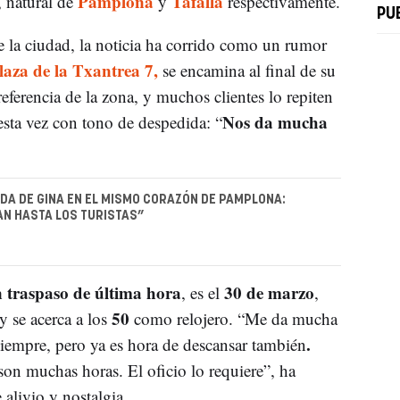
Pamplona
Tafalla
 natural de
y
respectivamente.
PU
 la ciudad, la noticia ha corrido como un rumor
laza de la Txantrea 7,
se encamina al final de su
eferencia de la zona, y muchos clientes lo repiten
Nos da mucha
esta vez con tono de despedida: “
NDA DE GINA EN EL MISMO CORAZÓN DE PAMPLONA:
N HASTA LOS TURISTAS”
n traspaso de última hora
30 de marzo
, es el
,
50
y se acerca a los
como relojero. “Me da mucha
.
iempre, pero ya es hora de descansar también
on muchas horas. El oficio lo requiere”, ha
 alivio y nostalgia.