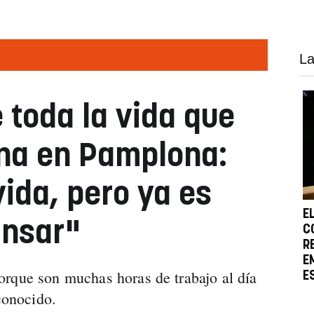
La
e toda la vida que
ana en Pamplona:
ida, pero ya es
E
ansar"
C
R
E
orque son muchas horas de trabajo al día
E
econocido.