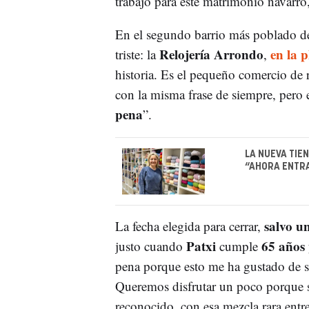
trabajo para este matrimonio navarro,
En el segundo barrio más poblado de
Relojería Arrondo
en la p
triste: la
,
historia. Es el pequeño comercio de r
con la misma frase de siempre, pero 
pena
”.
LA NUEVA TIE
“AHORA ENTRA
salvo u
La fecha elegida para cerrar,
Patxi
65 años
justo cuando
cumple
pena porque esto me ha gustado de s
Queremos disfrutar un poco porque s
reconocido, con esa mezcla rara entre