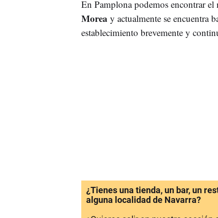
En Pamplona podemos encontrar el r
Morea
y actualmente se encuentra ba
establecimiento brevemente y contin
¿Tienes una tienda, un bar, un re
alguna localidad de Navarra?