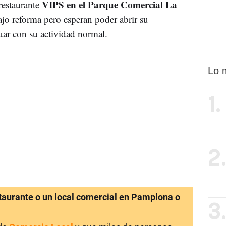
VIPS en el Parque Comercial La
estaurante
jo reforma pero esperan poder abrir su
uar con su actividad normal.
Lo 
1.
2
staurante o un local comercial en Pamplona o
3