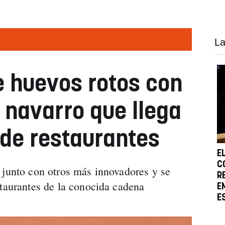
La
de huevos rotos con
 navarro que llega
de restaurantes
E
C
 junto con otros más innovadores y se
R
staurantes de la conocida cadena
E
E