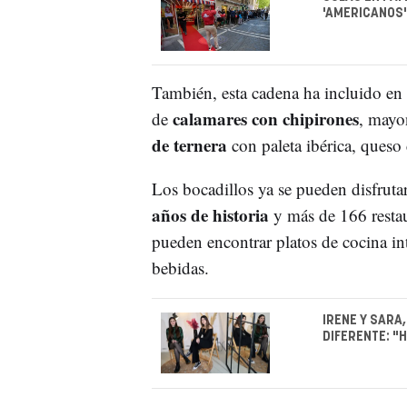
'AMERICANOS
También, esta cadena ha incluido en 
calamares con chipirones
de
, mayo
de ternera
con paleta ibérica, ques
Los bocadillos ya se pueden disfrutar
años de historia
y más de 166 restau
pueden encontrar platos de cocina int
bebidas.
IRENE Y SARA
DIFERENTE: "