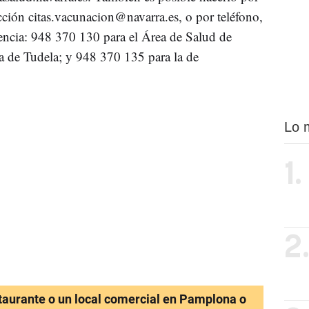
ección
citas.vacunacion@navarra.es
, o por teléfono,
dencia: 948 370 130 para el Área de Salud de
 de Tudela; y 948 370 135 para la de
Lo 
1.
2
staurante o un local comercial en Pamplona o