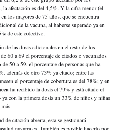
s
, la afectación es del 4,5%. Y la cifra menor (el
 en los mayores de 75 años, que se encuentra
dicional de la vacuna, al haberse superado ya en
5% de este colectivo.
ón de las dosis adicionales en el resto de los
l de 60 a 69 el porcentaje de citados o vacunados
o de 50 a 59, el porcentaje de personas que ha
21%, además de otro 73% ya citado; entre las
anssen el porcentaje de cobertura es del 78%; y en
neca
ha recibido la dosis el 79% y está citado el
 ya con la primera dosis un 33% de niños y niñas
% más.
 de citación abierta, esta se gestionará
tasalud.navarra.es. También es posible hacerlo por