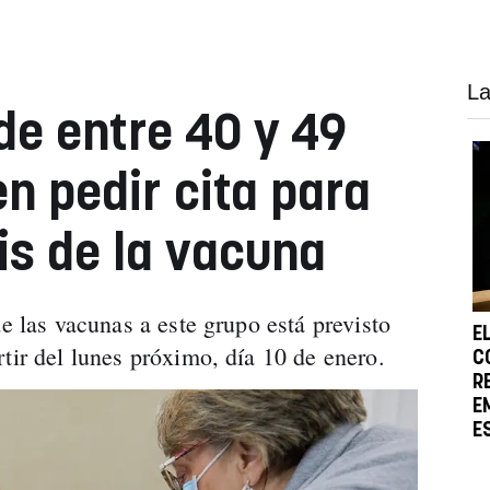
La
de entre 40 y 49
n pedir cita para
is de la vacuna
de las vacunas a este grupo está previsto
E
rtir del lunes próximo, día 10 de enero.
C
R
E
E