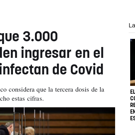
La
que 3.000
en ingresar en el
 infectan de Covid
co considera que la tercera dosis de la
E
cho estas cifras.
C
R
E
E