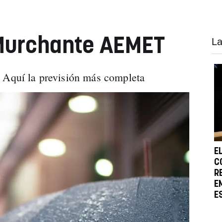
 Murchante AEMET
La
: Aquí la previsión más completa
E
C
R
E
E