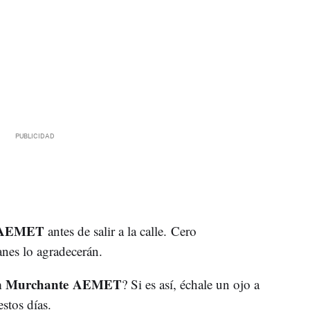
e AEMET
antes de salir a la calle.
Cero
anes lo agradecerán.
en Murchante AEMET
? Si es así, échale un ojo a
estos días.