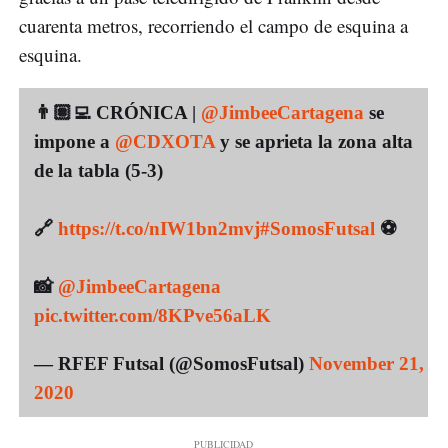
cuarenta metros, recorriendo el campo de esquina a
esquina.
👨🏽‍💻 CRÓNICA |
@JimbeeCartagena
se
impone a
@CDXOTA
y se aprieta la zona alta
de la tabla (5-3)
🔗
https://t.co/nIW1bn2mvj
#SomosFutsal
⚽
📸
@JimbeeCartagena
pic.twitter.com/8KPve56aLK
— RFEF Futsal (@SomosFutsal)
November 21,
2020