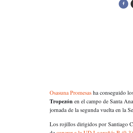
Osasuna Promesas
ha conseguido los 
Tropezón
en el campo de Santa Ana
jornada de la segunda vuelta en la 
Los rojillos dirigidos por Santiago C
de
superar a la UD Logroñés B (0-3