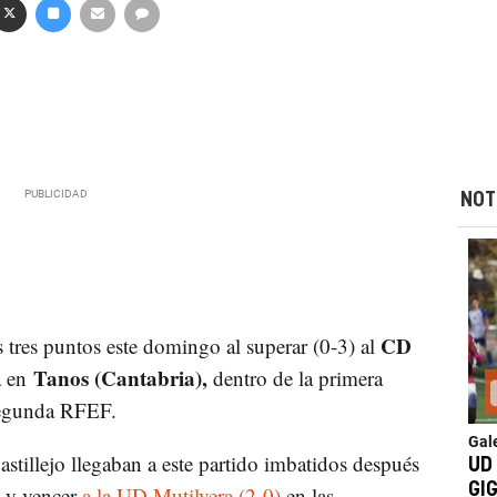
NOT
CD
tres puntos este domingo al superar (0-3) al
Tanos (Cantabria),
 en
dentro de la primera
Segunda RFEF.
Gal
astillejo llegaban a este partido imbatidos después
UD
GI
)
y vencer
a la UD Mutilvera (2-0)
en las