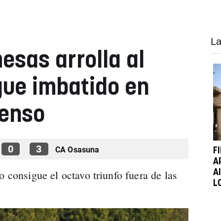
La
sas arrolla al
gue imbatido en
censo
0
3
CA Osasuna
F
A
o consigue el octavo triunfo fuera de las
A
L