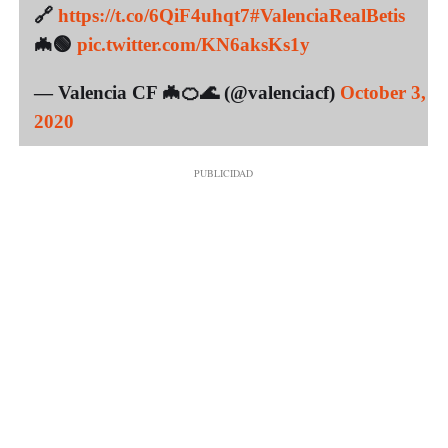
🔗
https://t.co/6QiF4uhqt7
#ValenciaRealBetis
🦇🟢
pic.twitter.com/KN6aksKs1y
— Valencia CF 🦇🍊🌊 (@valenciacf)
October 3,
2020