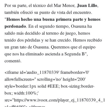
Juan Lillo
Por su parte, el técnico del Mar Menor,
,
también ofreció su punto de vista del encuentro.
Hemos hecho una buena primera parte y hemos
"
perdonado
. En el segundo tiempo, Osasuna ha
salido más decidido al terreno de juego, hemos
tenido dos pérdidas y se han crecido. Hemos recibido
un gran tato de Osasuna. Queremos que el equipo
que nos ha eliminado ascienda a Segunda B",
comentó.
<iframe id='audio_11870339' frameborder='0'
allowfullscreen='' scrolling='no' height='200'
style='border:1px solid #EEE; box-sizing:border-
box; width:100%;'
src="https://www.ivoox.com/player_ej_11870339_4_1.
c1=ff6600"></iframe>