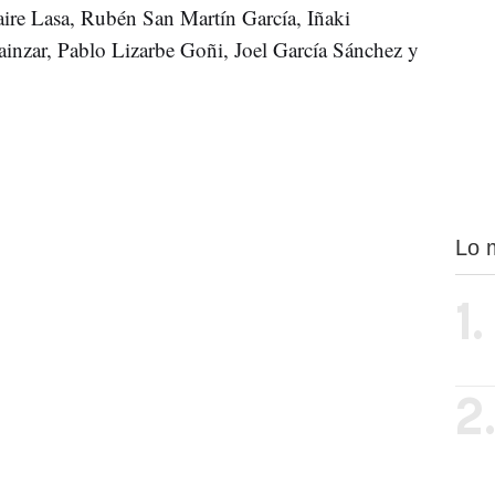
OS CHICOS DE LA SUB-18
 navarra sub-18
que para el minuto 56 iba
de ese momento, y con los cántabros más relajados,
maquillar el marcador al 4-2
 y han conseguido
y Unai Dufur.
desgaste del partido anterior ante Galicia
r el
y
u juego de mayor intensidad para llevarse una
rres, Jesús Areso Blanco, Gorka Jiménez García,
nanua, Adrián Recalde Irazabal, Adrián Roncal
ier Jimenez García, Javier Martínez Calvo, Javier
aire Lasa, Rubén San Martín García, Iñaki
inzar, Pablo Lizarbe Goñi, Joel García Sánchez y