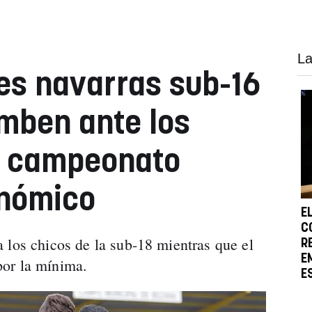
La
es navarras sub-16
mben ante los
n campeonato
onómico
E
C
 los chicos de la sub-18 mientras que el
R
E
or la mínima.
E