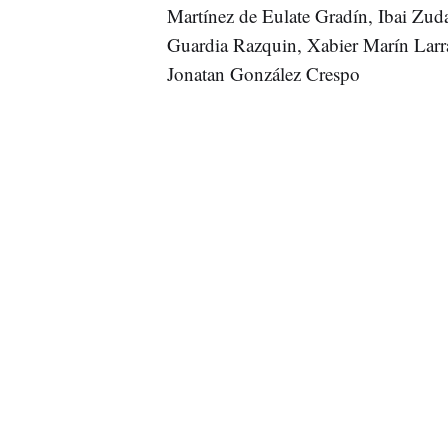
DERROTA CON GOLEADA DE L
derrota de la selección
Inapelable
perdiendo por 4 goles a 0. A partir 
los navarros han mejorado el juego
definitivo
con goles de Eric Araque 
La selección de Navarra parecía sufri
los locales han conseguido dotar a s
victoria justa.
Selección Navarra:
Javier Abadía To
Unai Dufur Espelosín, Eric Araque U
Rivera, Eder Iribarren Aramburu, Jav
Martínez de Eulate Gradín, Ibai Zud
Guardia Razquin, Xabier Marín Larra
Jonatan González Crespo