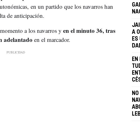
GA
tonómicas, en un partido que los navarros han
NA
ta de anticipación.
JA
en el minuto 36, tras
 momento a los navarros y
A 
an adelantado
en el marcador.
ES 
DA
EN
TU
EN
CÉ
NO
NA
AB
LE