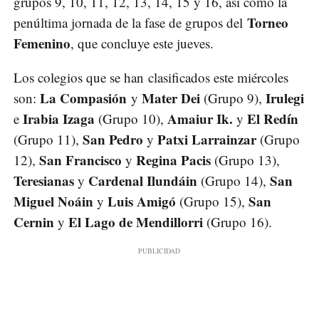
grupos 9, 10, 11, 12, 13, 14, 15 y 16, así como la
Torneo
penúltima jornada de la fase de grupos del
Femenino
, que concluye este jueves.
Los colegios que se han clasificados este miércoles
La Compasión
Mater Dei
Irulegi
son:
y
(Grupo 9),
Irabia Izaga
Amaiur Ik.
El Redín
e
(Grupo 10),
y
San Pedro
Patxi Larrainzar
(Grupo 11),
y
(Grupo
San Francisco
Regina Pacis
12),
y
(Grupo 13),
Teresianas
Cardenal Ilundáin
San
y
(Grupo 14),
Miguel Noáin
Luis Amigó
San
y
(Grupo 15),
Cernin
El Lago de Mendillorri
y
(Grupo 16).