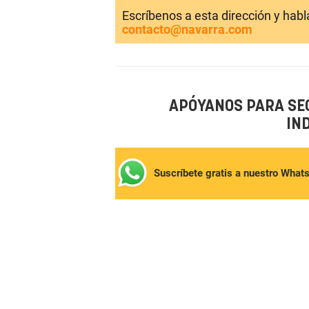
Escríbenos a esta dirección y hab
contacto@navarra.com
APÓYANOS PARA SE
IN
Suscríbete gratis a nuestro What