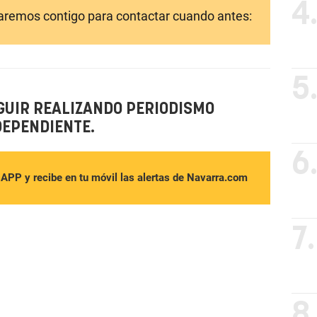
4
laremos contigo para contactar cuando antes:
5
GUIR REALIZANDO PERIODISMO
DEPENDIENTE.
6
sAPP y recibe en tu móvil las alertas de Navarra.com
7.
8