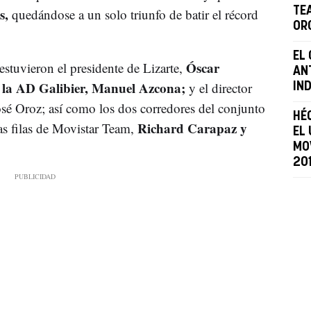
s,
TE
quedándose a un solo triunfo de batir el récord
OR
EL
Óscar
estuvieron el presidente de Lizarte,
AN
 la AD Galibier, Manuel Azcona;
y el director
IN
osé Oroz; así como los dos corredores del conjunto
HÉ
Richard Carapaz y
as filas de Movistar Team,
EL
MO
20