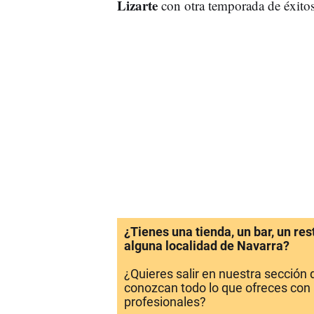
Lizarte
con otra temporada de éxitos
¿Tienes una tienda, un bar, un re
alguna localidad de Navarra?
¿Quieres salir en nuestra sección
conozcan todo lo que ofreces con 
profesionales?