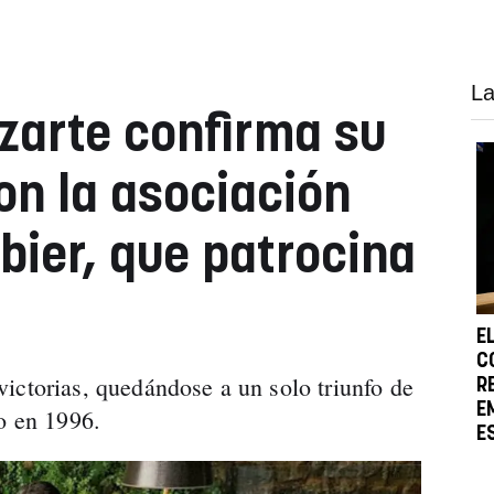
La
zarte confirma su
on la asociación
bier, que patrocina
E
C
ictorias, quedándose a un solo triunfo de
R
E
vo en 1996.
E