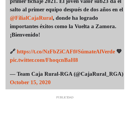
primer fichaje 2021. El joven valor sub23 da el
salto al primer equipo después de dos años en el
@FilialCajaRural
, donde ha logrado
importantes éxitos como la Vuelta a Zamora.
¡Bienvenido!
🔗
https://t.co/NzFbZiCAFf
#SúmateAlVerde
💚
pic.twitter.com/FhoqcnBaH8
— Team Caja Rural-RGA (@CajaRural_RGA)
October 15, 2020