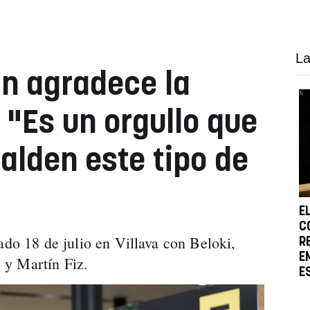
La
in agradece la
 "Es un orgullo que
alden este tipo de
E
C
ado 18 de julio en Villava con Beloki,
R
E
 y Martín Fiz.
E