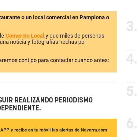
staurante o un local comercial en Pamplona o
3
 de
Comercio Local
y que miles de personas
una noticia y fotografías hechas por
4
laremos contigo para contactar cuando antes:
5
GUIR REALIZANDO PERIODISMO
DEPENDIENTE.
6
sAPP y recibe en tu móvil las alertas de Navarra.com