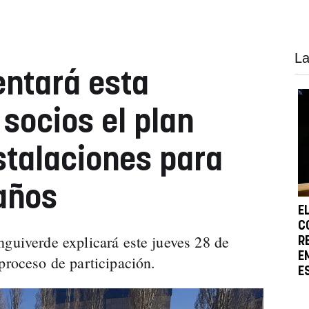
La
ntará esta
socios el plan
nstalaciones para
años
E
C
nguiverde explicará este jueves 28 de
R
E
proceso de participación.
E