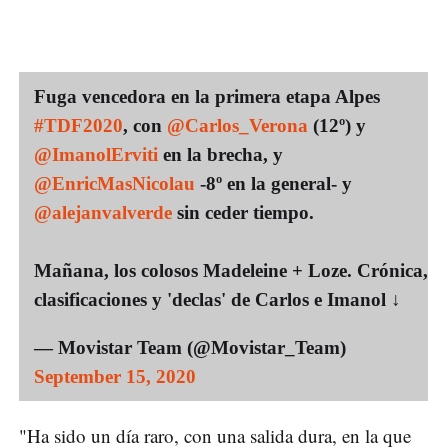
Fuga vencedora en la primera etapa Alpes
#TDF2020
, con
@Carlos_Verona
(12º) y
@ImanolErviti
en la brecha, y
@EnricMasNicolau
-8º en la general- y
@alejanvalverde
sin ceder tiempo.
Mañana, los colosos Madeleine + Loze. Crónica,
clasificaciones y 'declas' de Carlos e Imanol ↓
— Movistar Team (@Movistar_Team)
September 15, 2020
"Ha sido un día raro, con una salida dura, en la que