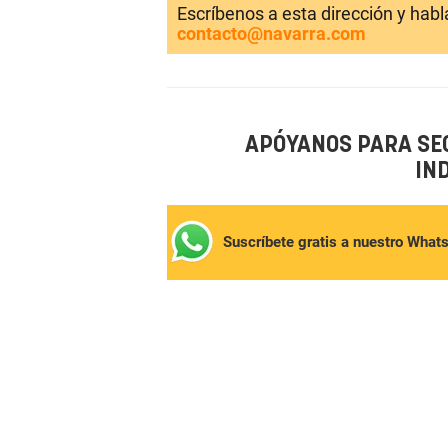
Escríbenos a esta dirección y hab
contacto@navarra.com
APÓYANOS PARA SE
IN
Suscríbete gratis a nuestro What