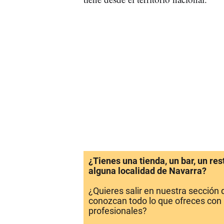
¿Tienes una tienda, un bar, un re
alguna localidad de Navarra?
¿Quieres salir en nuestra sección
conozcan todo lo que ofreces con 
profesionales?