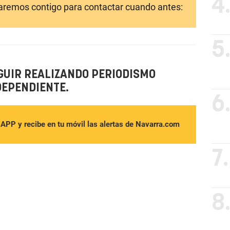
4
laremos contigo para contactar cuando antes:
5
GUIR REALIZANDO PERIODISMO
DEPENDIENTE.
6
sAPP y recibe en tu móvil las alertas de Navarra.com
7.
8