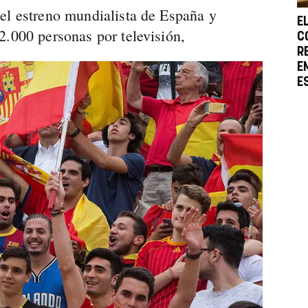
el estreno mundialista de España y
E
2.000 personas por televisión,
C
R
E
E