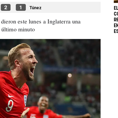
2
1
Túnez
E
C
ieron este lunes a Inglaterra una
R
E
l último minuto
E