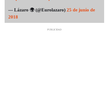
— Lázaro 🌍 (@Eurolazaro)
25 de junio de
2018