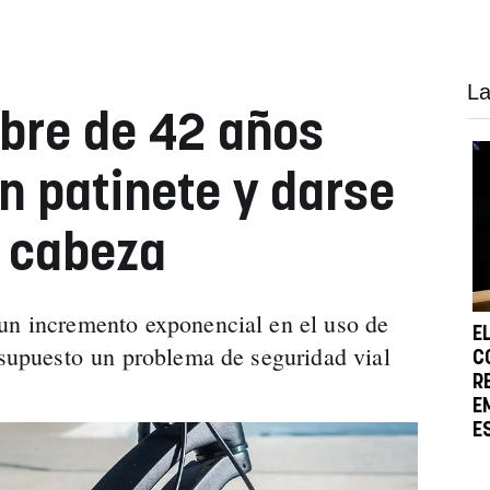
La
bre de 42 años
n patinete y darse
a cabeza
un incremento exponencial en el uso de
E
a supuesto un problema de seguridad vial
C
R
E
E