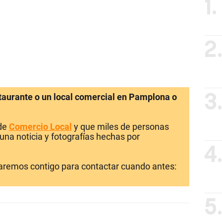
1.
2
staurante o un local comercial en Pamplona o
3
 de
Comercio Local
y que miles de personas
una noticia y fotografías hechas por
4
laremos contigo para contactar cuando antes:
5