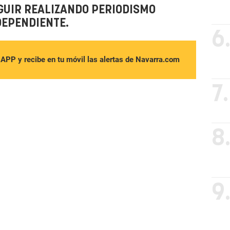
GUIR REALIZANDO PERIODISMO
DEPENDIENTE.
6
sAPP y recibe en tu móvil las alertas de Navarra.com
7.
8
9