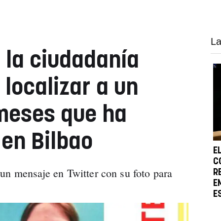
La
 la ciudadanía
 localizar a un
meses que ha
en Bilbao
E
C
un mensaje en Twitter con su foto para
R
E
E