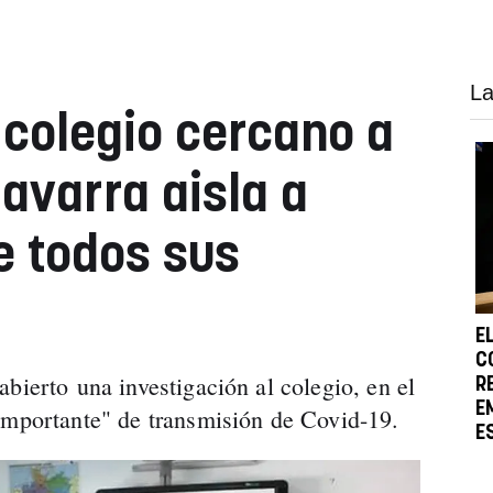
La
 colegio cercano a
avarra aisla a
e todos sus
E
C
bierto una investigación al colegio, en el
R
E
importante" de transmisión de Covid-19.
E