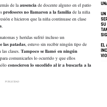
ausencia
UN
demás de la
de docente alguno en el patio
profesores no llamaron a la familia
os
de la niña
UN
esión e hicieron que la niña continuase en clase
SE
a
SU
.
TA
SI
matomas y heridas sufrió incluso un
e las patadas
, estuvo sin recibir ningún tipo de
EL
Tampoco se llamó en ningún
 las clases.
IN
VI
para comunicarles lo ocurrido y que ellos
conocieron lo sucedido al ir a buscarla a la
 sólo