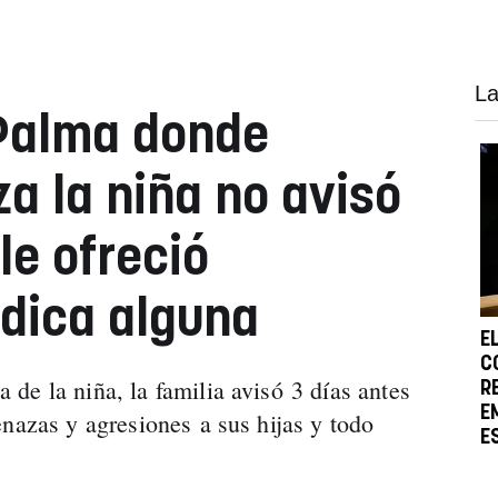
La
 Palma donde
iza la niña no avisó
 le ofreció
dica alguna
E
C
de la niña, la familia avisó 3 días antes
R
E
enazas y agresiones a sus hijas y todo
E