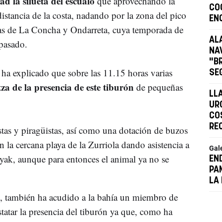
ad la silueta del escualo
que aprovechando la
CO
istancia de la costa, nadando por la zona del pico
EN
nas de La Concha y Ondarreta, cuya temporada de
AL
pasado.
NA
"B
ha explicado que sobre las 11.15 horas varias
SE
za de la presencia de este tiburón
de pequeñas
LL
UR
CO
RE
stas y piragüistas, así como una dotación de buzos
n la cercana playa de la Zurriola dando asistencia a
Gal
ayak, aunque para entonces el animal ya no se
EN
PA
LA 
o, también ha acudido a la bahía un miembro de
tar la presencia del tiburón ya que, como ha