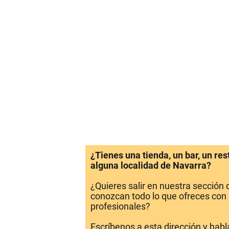
¿Tienes una tienda, un bar, un re
alguna localidad de Navarra?
¿Quieres salir en nuestra sección
conozcan todo lo que ofreces con 
profesionales?
Escríbenos a esta dirección y hab