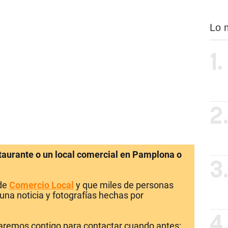
Lo 
1.
2
staurante o un local comercial en Pamplona o
3
 de
Comercio Local
y que miles de personas
una noticia y fotografías hechas por
4
laremos contigo para contactar cuando antes: