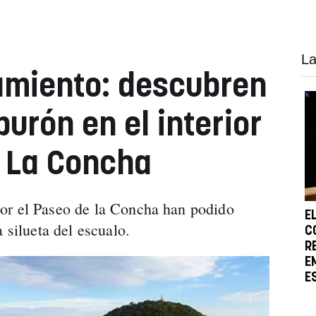
La
amiento: descubren
urón en el interior
e La Concha
or el Paseo de la Concha han podido
E
 silueta del escualo.
C
R
E
E