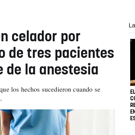
La
n celador por
 de tres pacientes
e de la anestesia
 que los hechos sucedieron cuando se
E
.
C
R
E
E