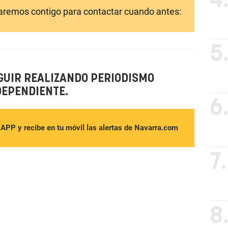
4
laremos contigo para contactar cuando antes:
5
GUIR REALIZANDO PERIODISMO
DEPENDIENTE.
6
sAPP y recibe en tu móvil las alertas de Navarra.com
7.
8