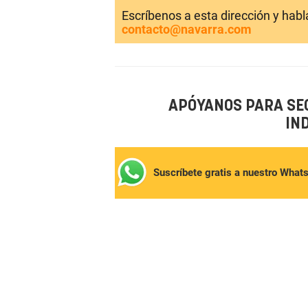
Escríbenos a esta dirección y hab
contacto@navarra.com
APÓYANOS PARA SE
IN
Suscríbete gratis a nuestro What