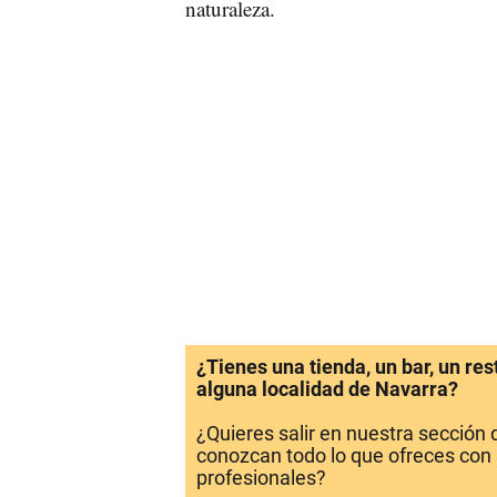
naturaleza.
¿Tienes una tienda, un bar, un re
alguna localidad de Navarra?
¿Quieres salir en nuestra sección
conozcan todo lo que ofreces con 
profesionales?