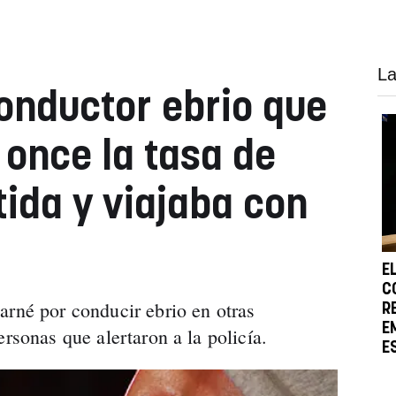
La
onductor ebrio que
 once la tasa de
tida y viajaba con
E
C
arné por conducir ebrio en otras
R
E
ersonas que alertaron a la policía.
E