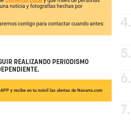
 de
Comercio Local
y que miles de personas
una noticia y fotografías hechas por
4
laremos contigo para contactar cuando antes:
5
GUIR REALIZANDO PERIODISMO
DEPENDIENTE.
6
sAPP y recibe en tu móvil las alertas de Navarra.com
7.