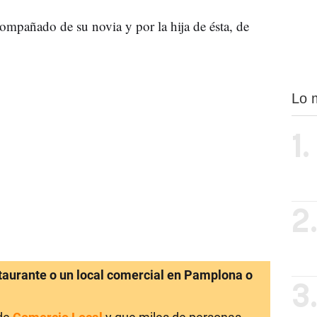
mpañado de su novia y por la hija de ésta, de
Lo 
1.
2
staurante o un local comercial en Pamplona o
3