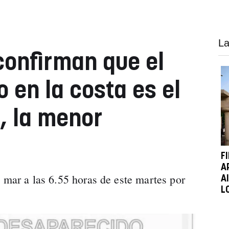
La
confirman que el
 en la costa es el
, la menor
F
A
 mar a las 6.55 horas de este martes por
A
L