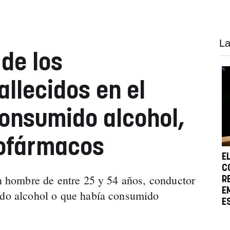
La
de los
allecidos en el
onsumido alcohol,
cofármacos
E
C
un hombre de entre 25 y 54 años, conductor
R
E
ido alcohol o que había consumido
E