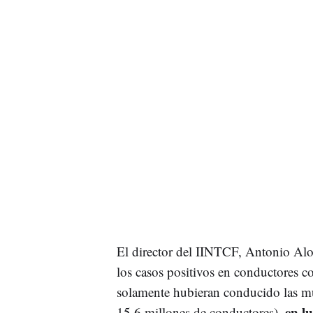
El director del IINTCF, Antonio Alo
los casos positivos en conductores c
solamente hubieran conducido las muj
en l
15,6 millones de conductores),