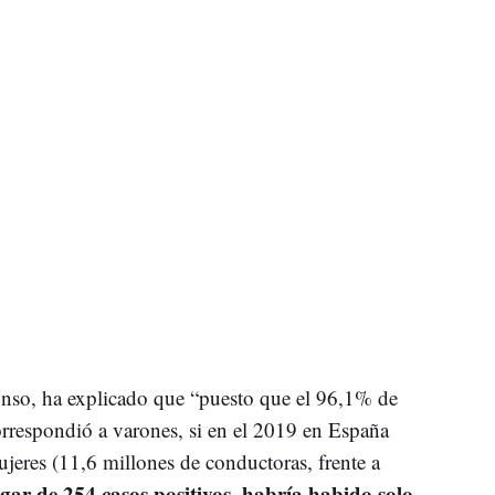
nso, ha explicado que “puesto que el 96,1% de
orrespondió a varones, si en el 2019 en España
eres (11,6 millones de conductoras, frente a
ugar de 254 casos positivos, habría habido solo