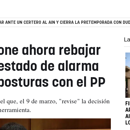
R ANTE UN CERTERO AL AIN Y CIERRA LA PRETEMPORADA CON DUD
La
one ahora rebajar
estado de alarma
posturas con el PP
 el que, el 9 de marzo, "revise" la decisión
F
herramienta.
A
A
L