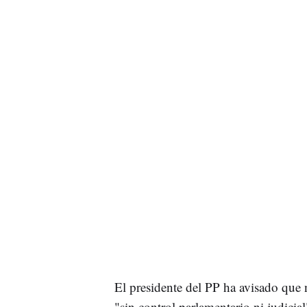
El presidente del PP ha avisado que 
"sin control parlamentario ni judicial