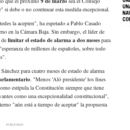
9 de marzo
ado que el próximo
sea el Consejo
UN
UN
se" si debe o no continuar esta medida excepcional.
NA
CO
stedes la acepten", ha espetado a Pablo Casado
erno en la Cámara Baja. Sin embargo, el líder de
limitar el estado de alarma a dos meses
a de
para
"esperanza de millones de españoles, sobre todo
s".
 Sánchez para cuatro meses de estado de alarma
parlamentario
. "Menos 'Aló presidente' los fines
omo estipula la Constitución siempre que tiene
evantes como una excepcionalidad constitucional",
ierno "aún está a tiempo de aceptar" la propuesta