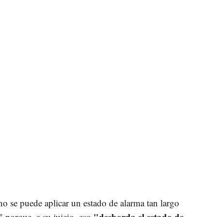
no se puede aplicar un estado de alarma tan largo
"desborda el estado de
" porque, a su juicio, eso