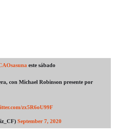
AOsasuna
este sábado
ra, con Michael Robinson presente por
witter.com/zx5R6oU99F
diz_CF)
September 7, 2020