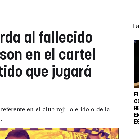
La
rda al fallecido
son en el cartel
rtido que jugará
E
C
referente en el club rojillo e ídolo de la
R
E
.
E