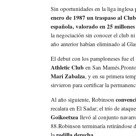
Sin oportunidades en la liga inglesa 
enero de 1987 un traspaso al Club
española, valorado en 25 millone
la negociación sin conocer el club ni
año anterior habían eliminado al G
El debut con los pamploneses fue el
Athletic Club
en San Mamés.Pronto s
Mari Zabalza
, y en su primera temp
sirvieron para certificar la permanenc
convenc
Al año siguiente, Robinson
recalara en El Sadar; el trío de ata
Goikoetxea
llevó al conjunto navar
88.Robinson terminaría retirándose d
rodilla derecha.
la