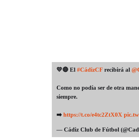
💛🔴 El
#CádizCF
recibirá al
@C
Como no podía ser de otra mane
siempre.
➡️
https://t.co/e4tc2ZtX0X
pic.t
— Cádiz Club de Fútbol (@Ca