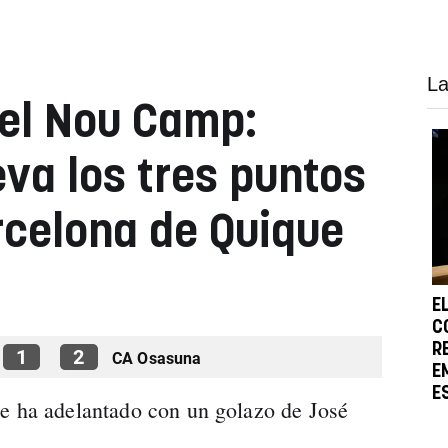
La
el Nou Camp:
eva los tres puntos
rcelona de Quique
E
C
R
1
2
CA Osasuna
E
E
se ha adelantado con un golazo de José