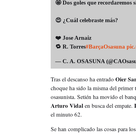
🤩 Dos goles que recordaremos s
😍 ¿Cuál celebraste más?
❤️ Jose Arnaiz
🔁 R. Torres
#BarçaOsasuna
pic
— C. A. OSASUNA (@CAOsas
Oier Sa
Tras el descanso ha entrado
choque ha sido la misma del primer
osasunista. Setién ha movido el banq
Arturo Vidal
en busca del empate.
el minuto 62.
Se han complicado las cosas para los