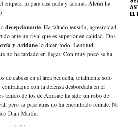
SE
Aleñá
el empate, ni para casi nada y además
ha
AN
6
EL
decepcionante
do
. Ha faltado tensión, agresividad
tido ante un rival que es superior en calidad. Dos
rcía y Aridane
lo dicen todo. Lentitud,
 que no ha tardado en llegar. Con muy poco se ha
s de cabeza en el área pequeña, totalmente solo
 contrataque con la defensa desbordada en el
s tenido de los de Arrasate ha sido un robo de
val, pero su pase atrás no ha encontrado remate. Ni
tico Dani Martín.