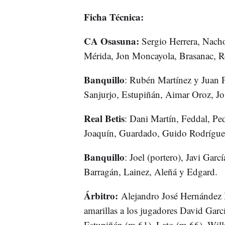
Ficha Técnica:
CA Osasuna:
Sergio Herrera, Nacho
Mérida, Jon Moncayola, Brasanac, Ro
Banquillo
: Rubén Martínez y Juan P
Sanjurjo, Estupiñán, Aimar Oroz, Jo
Real Betis
: Dani Martín, Feddal, Ped
Joaquín, Guardado, Guido Rodrígue
Banquillo
: Joel (portero), Javi Garc
Barragán, Lainez, Aleñá y Edgard.
Árbitro:
Alejandro José Hernández H
amarillas a los jugadores David Gar
Estupiñán (m.61), Lato (m.66), Will