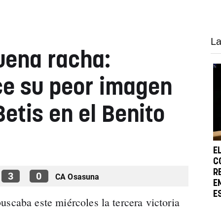
La
uena racha:
ce su peor imagen
Betis en el Benito
E
C
R
3
0
CA Osasuna
E
E
uscaba este miércoles la tercera victoria