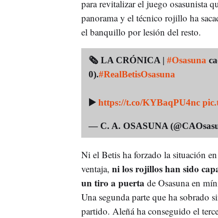
para revitalizar el juego osasunista
panorama y el técnico rojillo ha saca
el banquillo por lesión del resto.
🗞 LA CRÓNICA |
#Osasuna
cae
0).
#RealBetisOsasuna
▶️
https://t.co/KYBaqPU4nc
pic
— C. A. OSASUNA (@CAOsas
Ni el Betis ha forzado la situación e
ni los rojillos han sido ca
ventaja,
un tiro a puerta
de Osasuna en míni
Una segunda parte que ha sobrado sin
partido. Aleñá ha conseguido el terce