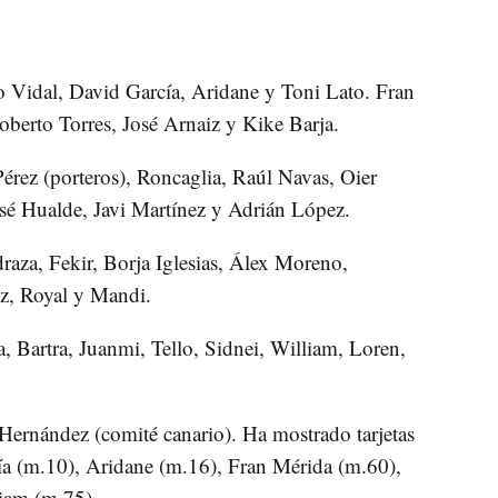
 Vidal, David García, Aridane y Toni Lato. Fran
berto Torres, José Arnaiz y Kike Barja.
érez (porteros), Roncaglia, Raúl Navas, Oier
sé Hualde, Javi Martínez y Adrián López.
raza, Fekir, Borja Iglesias, Álex Moreno,
z, Royal y Mandi.
ía, Bartra, Juanmi, Tello, Sidnei, William, Loren,
ernández (comité canario). Ha mostrado tarjetas
cía (m.10), Aridane (m.16), Fran Mérida (m.60),
iam (m.75).