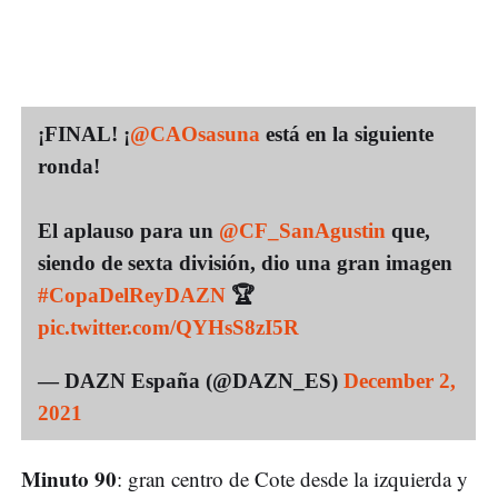
¡FINAL! ¡
@CAOsasuna
está en la siguiente
ronda!
El aplauso para un
@CF_SanAgustin
que,
siendo de sexta división, dio una gran imagen
#CopaDelReyDAZN
🏆
pic.twitter.com/QYHsS8zI5R
— DAZN España (@DAZN_ES)
December 2,
2021
Minuto 90
: gran centro de Cote desde la izquierda y