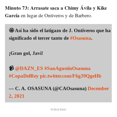
Minuto 73: Arrasate saca a Chimy Ávila y Kike
García
en lugar de Ontiveros y de Barbero.
🤩 Así ha sido el latigazo de J. Ontiveros que ha
significado el tercer tanto de
#Osasuna
.
¡Gran gol, Javi!
📹
@DAZN_ES
#SanAgustínOsasuna
#CopaDelRey
pic.twitter.com/F6g39QgeHb
— C. A. OSASUNA (@CAOsasuna)
December
2, 2021